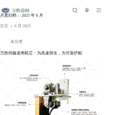
跳
至
内
月度归档：
2025 年 6 月
容
首页
6 月 2025
未分类
万胜伺服道闸机芯：为高速而生，为可靠护航