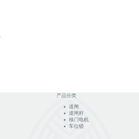
。
产品分类
道闸
道闸杆
移门电机
车位锁