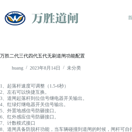
跳
至
内
容
万胜二代三代四代五代无刷道闸功能配置
huang
2023年8月14日
未分类
1、起落杆速度可调整（1.5-6秒）
2、左右可以快捷互换。
3、道闸起落杆到位信号继电器开关输出。
4、红绿灯继电器开关信号输出。
5、外置地感信号防砸接口。
6、红外感应信号防砸接口。
7、计数模式接口
8、道闸具备防脱杆功能，当车辆碰撞到道闸的时候，闸杆可自