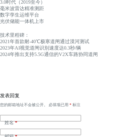
3.0时代（2019至今）
毫米波雷达精准测距
数字孪生运维平台
光伏储能一体机上市
技术里程碑：
2021年首款耐-40℃极寒道闸通过漠河测试
2023年AI视觉道闸识别速度达0.3秒/辆
2024年推出支持5.5G通信的V2X车路协同道闸
发表回复
您的邮箱地址不会被公开。
必填项已用
*
标注
姓名
*
邮箱
*