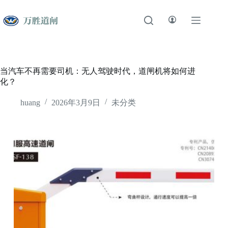
跳
至
内
容
当汽车不再需要司机：无人驾驶时代，道闸机将如何进
化？
huang
2026年3月9日
未分类