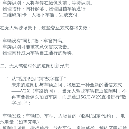
· 车牌识别：人将车停在摄像头前，等待识别。
· 物理抬杆：闸杆起落，物理阻挡车辆通行。
· 二维码/刷卡：人摇下车窗，完成支付。
在无人驾驶场景下，这些交互方式都将失效：
· 车辆没有“司机”摇下车窗扫码。
· 车牌识别可能被恶意仿冒或攻击。
· 物理闸杆成为车辆自主通行的障碍。
二、无人驾驶时代的道闸机新形态
从“视觉识别”到“数字握手”
未来的道闸机与车辆之间，将建立一种全新的通信方式
——V2X（车路协同）。当无人驾驶车辆接近道闸时，不
再需要摄像头拍摄车牌，而是通过5G/C-V2X直接进行“数
字握手”：
· 车辆发送：车辆ID、车型、入场目的（临时/固定/预约）、电
池电量（如需充电）。
· 道闸机回复：授权通行、分配车位、引导路径、预约充电桩信