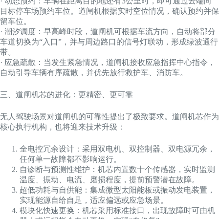
· 动态预约：车辆在距离目的地还有3公里时，即可通过云端向
目标停车场预约车位。道闸机根据实时空位情况，确认预约并保
留车位。
· 潮汐调度：早高峰时段，道闸机可根据车流方向，自动将部分
车道切换为“入口”，并与周边路口的信号灯联动，形成绿波通行
带。
· 应急疏散：当发生紧急情况，道闸机接收应急指挥中心指令，
自动引导车辆有序疏散，并优先放行救护车、消防车。
三、道闸机芯的进化：更精密、更可靠
无人驾驶场景对道闸机的可靠性提出了极致要求。道闸机芯作为
核心执行机构，也将迎来技术升级：
全电控冗余设计：采用双电机、双控制器、双电源冗余，
任何单一故障都不影响运行。
自诊断与预测性维护：机芯内置数十个传感器，实时监测
温度、振动、电流、磨损程度，提前预警潜在故障。
超低功耗与自供能：集成微型太阳能板或振动发电装置，
实现能源自给自足，适应偏远或应急场景。
模块化快速更换：机芯采用标准接口，出现故障时可由机