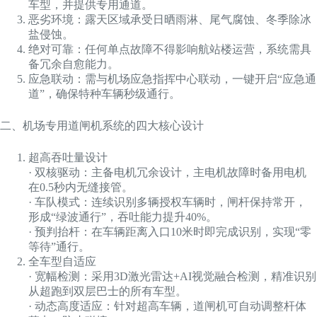
车型，并提供专用通道。
恶劣环境：露天区域承受日晒雨淋、尾气腐蚀、冬季除冰
盐侵蚀。
绝对可靠：任何单点故障不得影响航站楼运营，系统需具
备冗余自愈能力。
应急联动：需与机场应急指挥中心联动，一键开启“应急通
道”，确保特种车辆秒级通行。
二、机场专用道闸机系统的四大核心设计
超高吞吐量设计
· 双核驱动：主备电机冗余设计，主电机故障时备用电机
在0.5秒内无缝接管。
· 车队模式：连续识别多辆授权车辆时，闸杆保持常开，
形成“绿波通行”，吞吐能力提升40%。
· 预判抬杆：在车辆距离入口10米时即完成识别，实现“零
等待”通行。
全车型自适应
· 宽幅检测：采用3D激光雷达+AI视觉融合检测，精准识别
从超跑到双层巴士的所有车型。
· 动态高度适应：针对超高车辆，道闸机可自动调整杆体