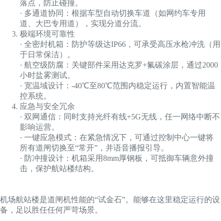
落点，防止碰撞。
· 多通道协同：根据车型自动切换车道（如网约车专用
道、大巴专用道），实现分道分流。
极端环境可靠性
· 全密封机箱：防护等级达IP66，可承受高压水枪冲洗（用
于日常保洁）。
· 航空级防腐：关键部件采用达克罗+氟碳涂层，通过2000
小时盐雾测试。
· 宽温域设计：-40℃至80℃范围内稳定运行，内置智能温
控系统。
应急与安全冗余
· 双网通信：同时支持光纤有线+5G无线，任一网络中断不
影响运营。
· 一键应急模式：在紧急情况下，可通过控制中心一键将
所有道闸切换至“常开”，并语音播报引导。
· 防冲撞设计：机箱采用8mm厚钢板，可抵御车辆意外撞
击，保护航站楼结构。
机场航站楼是道闸机性能的“试金石”。能够在这里稳定运行的设
备，足以胜任任何严苛场景。