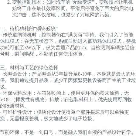
变频控制技术：如同汽车的“无级变速”，变频技术让电机
始终工作在最佳效率区间。平滑启停避免了巨大的启动电
流冲击，这不仅省电，也减少了对电网的污染。
二、待机功耗的“锱铢必较”
· 传统道闸待机时，控制器仍在“满负荷”等待。我们引入了智能
休眠模式：在无车状态下，系统自动进入低功耗休眠模式，待机
功耗可低至3W以下，仅为普通产品的1/5。当检测到车辆接近信
号时，瞬间唤醒，不影响任何使用体验。
三、材料与工艺的绿色选择
· 长寿命设计：产品寿命从3年提升至8-10年，本身就是最大的环
保。我们通过提升品质，减少了因频繁更换设备而产生的工业垃
圾。
· 环保材料应用：在箱体喷涂上，使用更环保的粉末涂料，无
VOC（挥发性有机物）排放；在包装材料上，优先使用可回收
的纸质材料。
· 可维护性设计：模块化设计使得单个部件损坏后可以单独更
换，无需报废整机，极大地减少了电子垃圾。
节能环保，不是一句口号，而是融入我们血液的产品设计哲学。