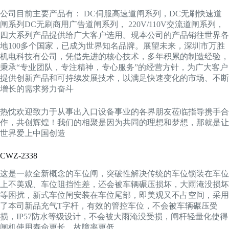
公司目前主要产品有： DC伺服高速道闸系列，DC无刷快速道
闸系列DC无刷商用广告道闸系列， 220V/110V交流道闸系列，
四大系列产品提供给广大客户选用。现本公司的产品销往世界各
地100多个国家，已成为世界知名品牌。展望未来，深圳市万胜
机电科技有公司，凭借先进的核心技术，多年积累的制造经验，
秉承“专业团队，专注精神，专心服务”的经营方针，为广大客户
提供创新产品和可持续发展技术，以满足快速变化的市场、不断
增长的需求努力奋斗
热忱欢迎致力于从事出入口设备事业的各界朋友莅临指导携手合
作，共创辉煌！我们的相聚是因为共同的理想和梦想，那就是让
世界爱上中国创造
CWZ-2338
这是一款全新概念的车位闸，突破性解决传统的车位锁装在车位
上不美观、车位阻挡性差，还会被车辆碾压损坏，大雨淹没损坏
等困扰，新式车位闸安装在车位尾部，即美观又不占空间，采用
了本司新品充气T字杆，有效的管控车位，不会被车辆碾压受
损，IP57防水等级设计，不会被大雨淹没受损，闸杆轻量化使得
闸机使用寿命更长，故障率更低。